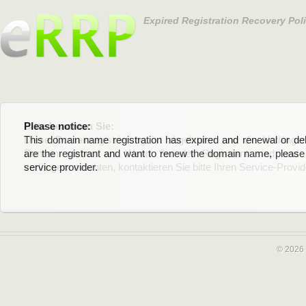
Expired Registration Recovery Pol
Please notice:
Bitte beachten Sie:
This domain name registration has expired and renewal or dele
Diese Domainregistrierung ist abgelaufen und die Verläng
are the registrant and want to renew the domain name, please 
Domain stehen an. Wenn Sie der Registrant sind und di
service provider.
verlängern möchten, kontaktieren Sie bitte Ihren Service-Provid
© 2026