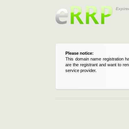
Expire
Please notice:
Bitte beachten Sie:
This domain name registration ha
Diese Domainregistrierung ist 
are the registrant and want to re
Domain stehen an. Wenn Sie d
service provider.
verlängern möchten, kontaktieren S