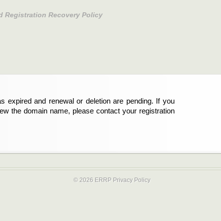
d Registration Recovery Policy
s expired and renewal or deletion are pending. If you
abgelaufen und die Verlängerung oder Löschung der
new the domain name, please contact your registration
er Registrant sind und die Domainregistrierung
ie bitte Ihren Service-Provider.
© 2026 ERRP
Privacy Policy